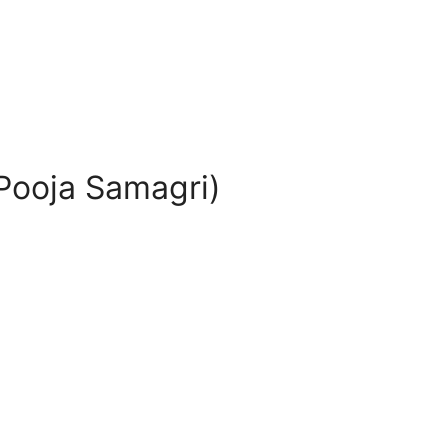
री (Pooja Samagri)