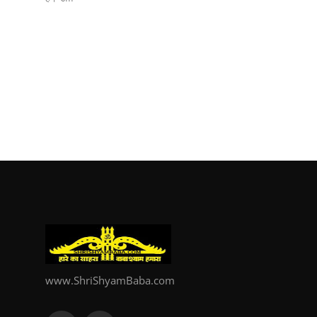
www.ShriShyamBaba.com