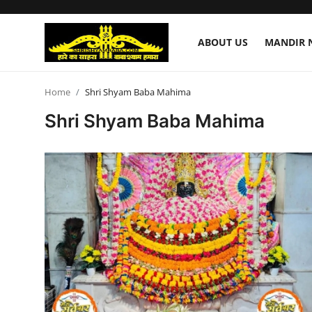
ABOUT US
MANDIR 
About Us
Home
Shri Shyam Baba Mahima
Shri Shyam Baba Mahima
Mandir Nirmaan Seva
Shri Shyam Baba Mahima
Shyam Shringar Seva
Donation
Contact