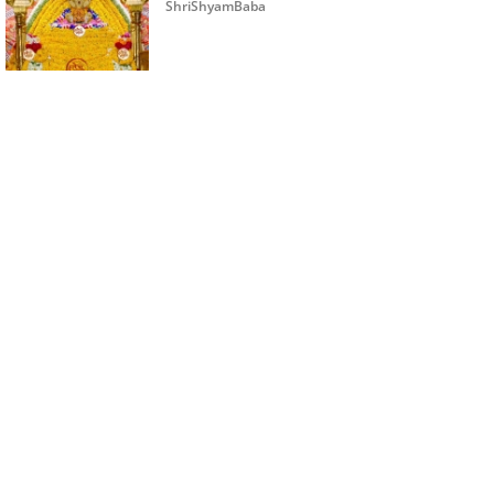
ShriShyamBaba