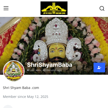
About Us
Mandir Nirmaan Seva
Shri Shyam Baba Mahima
ShriShyamBaba
Shyam Shringar Seva
Last seen: 48 minutes ago
Donation
Shri Shyam Baba .com
Contact
Member since May 12, 2025