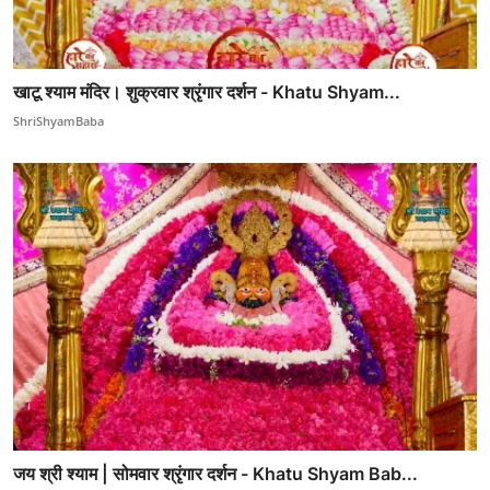
खाटू श्याम मंदिर। शुक्रवार श्रृंगार दर्शन - Khatu Shyam...
ShriShyamBaba
जय श्री श्याम | सोमवार श्रृंगार दर्शन - Khatu Shyam Bab...