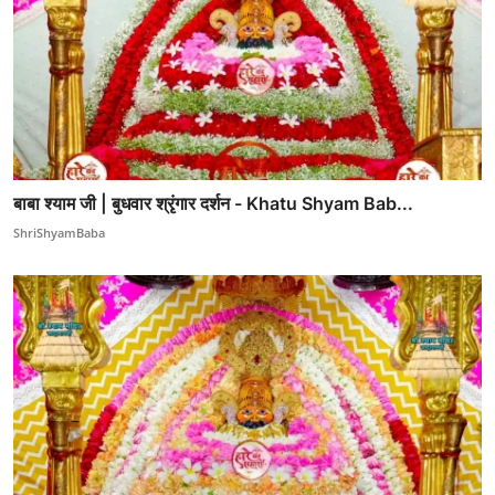
बाबा श्याम जी | बुधवार श्रृंगार दर्शन - Khatu Shyam Bab...
ShriShyamBaba