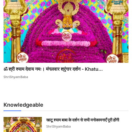
ॐ श्री श्याम देवाय नमः। मंगलवार श्रृंगार दर्शन - Khatu...
ShriShyamBaba
Knowledgeable
खाटू श्याम बाबा के दर्शन से सभी मनोकामनाएँ पूरी होंगी
ShriShyamBaba