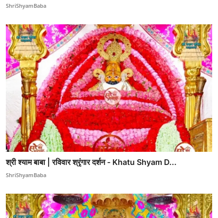
ShriShyamBaba
श्री श्याम बाबा | रविवार श्रृंगार दर्शन - Khatu Shyam D...
ShriShyamBaba